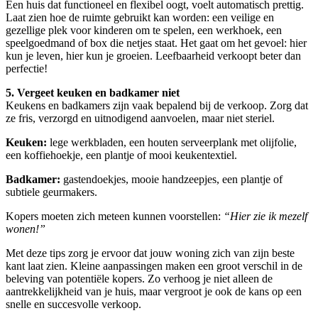
Een huis dat functioneel en flexibel oogt, voelt automatisch prettig.
Laat zien hoe de ruimte gebruikt kan worden: een veilige en
gezellige plek voor kinderen om te spelen, een werkhoek, een
speelgoedmand of box die netjes staat. Het gaat om het gevoel: hier
kun je leven, hier kun je groeien. Leefbaarheid verkoopt beter dan
perfectie!
5. Vergeet keuken en badkamer niet
Keukens en badkamers zijn vaak bepalend bij de verkoop. Zorg dat
ze fris, verzorgd en uitnodigend aanvoelen, maar niet steriel.
Keuken:
lege werkbladen, een houten serveerplank met olijfolie,
een koffiehoekje, een plantje of mooi keukentextiel.
Badkamer:
gastendoekjes, mooie handzeepjes, een plantje of
subtiele geurmakers.
Kopers moeten zich meteen kunnen voorstellen:
“Hier zie ik mezelf
wonen!”
Met deze tips zorg je ervoor dat jouw woning zich van zijn beste
kant laat zien. Kleine aanpassingen maken een groot verschil in de
beleving van potentiële kopers. Zo verhoog je niet alleen de
aantrekkelijkheid van je huis, maar vergroot je ook de kans op een
snelle en succesvolle verkoop.