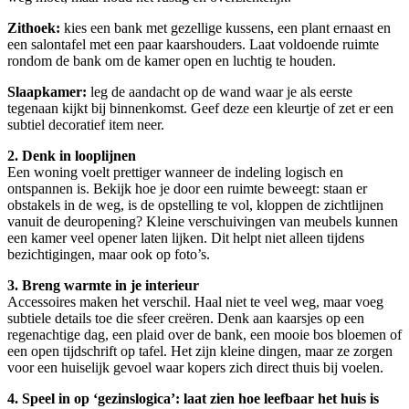
Zithoek:
kies een bank met gezellige kussens, een plant ernaast en
een salontafel met een paar kaarshouders. Laat voldoende ruimte
rondom de bank om de kamer open en luchtig te houden.
Slaapkamer:
leg de aandacht op de wand waar je als eerste
tegenaan kijkt bij binnenkomst. Geef deze een kleurtje of zet er een
subtiel decoratief item neer.
2. Denk in looplijnen
Een woning voelt prettiger wanneer de indeling logisch en
ontspannen is. Bekijk hoe je door een ruimte beweegt: staan er
obstakels in de weg, is de opstelling te vol, kloppen de zichtlijnen
vanuit de deuropening? Kleine verschuivingen van meubels kunnen
een kamer veel opener laten lijken. Dit helpt niet alleen tijdens
bezichtigingen, maar ook op foto’s.
3. Breng warmte in je interieur
Accessoires maken het verschil. Haal niet te veel weg, maar voeg
subtiele details toe die sfeer creëren. Denk aan kaarsjes op een
regenachtige dag, een plaid over de bank, een mooie bos bloemen of
een open tijdschrift op tafel. Het zijn kleine dingen, maar ze zorgen
voor een huiselijk gevoel waar kopers zich direct thuis bij voelen.
4. Speel in op ‘gezinslogica’: laat zien hoe leefbaar het huis is