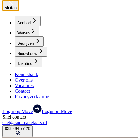
sluiten
Aanbod
Wonen
Bedrijven
Nieuwbouw
Taxaties
Kennisbank
Over ons
Vacatures
Contact
Privacyverklaring
Login op Move
Login op Move
Snel contact
snel@snelmakelaars.nl
033 494 77 20