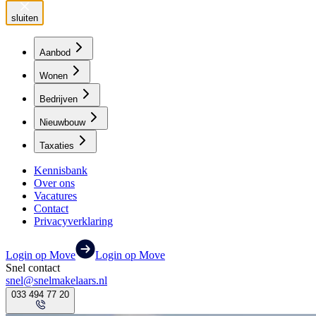
sluiten
Aanbod
Wonen
Bedrijven
Nieuwbouw
Taxaties
Kennisbank
Over ons
Vacatures
Contact
Privacyverklaring
Login op Move
Login op Move
Snel contact
snel@snelmakelaars.nl
033 494 77 20