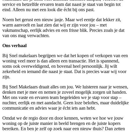
service en hetzelfde ervaren team dat naast je staat van begin tot
eind. Alleen nu met een look die écht bij ons past.
Noem het gerust een nieuw jasje. Maar wel eentje dat lekker zit,
warm aanvoelt en laat zien dat wij er zijn voor jou – met
vakmanschap, eerlijk advies en een frisse blik. Precies zoals je dat
van ons mag verwachten.
Ons verhaal
Bij Snel makelaars begrijpen we dat het kopen of verkopen van een
woning veel meer is dan alleen een transactie. Het is spannend,
soms ook overweldigend, en bovenal heel persoonlijk. Jij wilt
zekerheid en iemand die naast je staat. Dat is precies waar wij voor
zijn.
Bij Snel Makelaars draait alles om jou. We luisteren naar je wensen,
denken met je mee en nemen je zoveel mogelijk zorgen uit handen.
Met ons vaste en ervaren team begeleiden we je stap voor stap –
nuchter, eerlijk en met aandacht. Geen loze beloftes, maar duidelijke
communicatie en advies waar je écht iets aan hebt.
Omdat we de regio door en door kennen, weten we hoe we jouw
woning op de juiste manier in beeld brengen en de juiste kopers
bereiken. En ben je zelf op zoek naar een nieuw thuis? Dan zetten