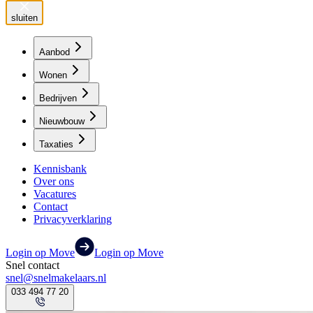
sluiten
Aanbod
Wonen
Bedrijven
Nieuwbouw
Taxaties
Kennisbank
Over ons
Vacatures
Contact
Privacyverklaring
Login op Move
Login op Move
Snel contact
snel@snelmakelaars.nl
033 494 77 20