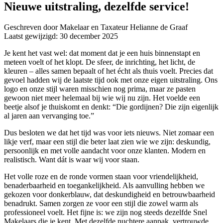
Nieuwe uitstraling, dezelfde service!
Geschreven door Makelaar en Taxateur Helianne de Graaf
Laatst gewijzigd: 30 december 2025
Je kent het vast wel: dat moment dat je een huis binnenstapt en
meteen voelt of het klopt. De sfeer, de inrichting, het licht, de
kleuren – alles samen bepaalt of het écht als thuis voelt. Precies dat
gevoel hadden wij de laatste tijd ook met onze eigen uitstraling. Ons
logo en onze stijl waren misschien nog prima, maar ze pasten
gewoon niet meer helemaal bij wie wij nu zijn. Het voelde een
beetje alsof je thuiskomt en denkt: “Die gordijnen? Die zijn eigenlijk
al jaren aan vervanging toe.”
Dus besloten we dat het tijd was voor iets nieuws. Niet zomaar een
likje verf, maar een stijl die beter laat zien wie we zijn: deskundig,
persoonlijk en met volle aandacht voor onze klanten. Modern en
realistisch. Want dát is waar wij voor staan.
Het volle roze en de ronde vormen staan voor vriendelijkheid,
benaderbaarheid en toegankelijkheid. Als aanvulling hebben we
gekozen voor donkerblauw, dat deskundigheid en betrouwbaarheid
benadrukt. Samen zorgen ze voor een stijl die zowel warm als
professioneel voelt. Het fijne is: we zijn nog steeds dezelfde Snel
Makelaars die je kent. Met dezelfde nuchtere aanpak, vertrouwde