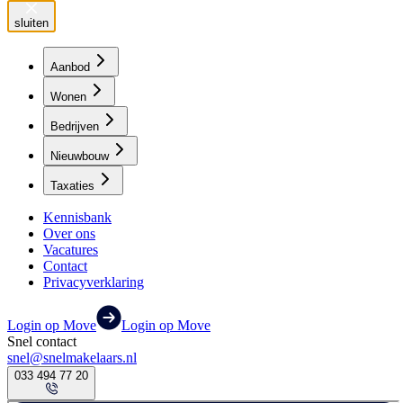
sluiten
Aanbod
Wonen
Bedrijven
Nieuwbouw
Taxaties
Kennisbank
Over ons
Vacatures
Contact
Privacyverklaring
Login op Move
Login op Move
Snel contact
snel@snelmakelaars.nl
033 494 77 20